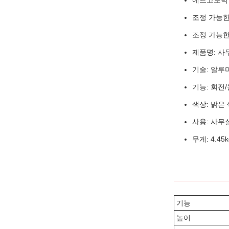
에르고노믹
조정 가능한
조정 가능한
제품명: 사
기술: 알루
기능: 회전
색상: 밝은
사용: 사무
무게: 4.45k
기능
높이