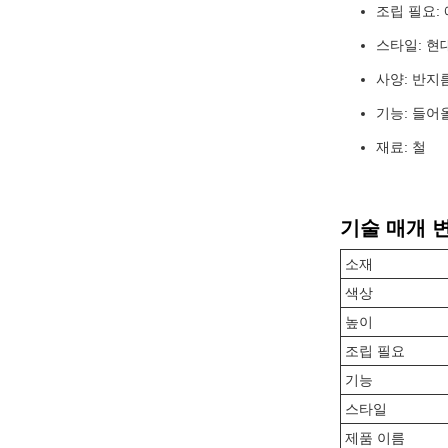
조립 필요: 
스타일: 현
사양: 반지름
기능: 들어
재료: 철
기술 매개 
소재
색상
높이
조립 필요
기능
스타일
제품 이름