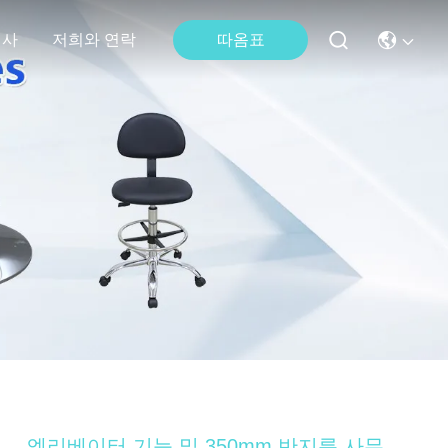
행사
저희와 연락
따옴표
엘리베이터 기능 및 350mm 반지름 사무