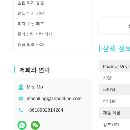
술집 의자 용품
면도 의자 기단
의자 쿠션 패드
플라스틱 식탁 의자
진공 압축 소파
상세 정
Place Of Origi
저희와 연락
사양:
Mrs. Mo
스타일:
mocailing@sendeline.com
하이트:
+8618902814284
제품 이름:
강조하다: