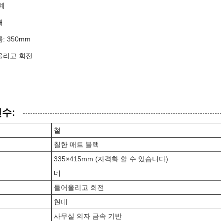
예
대
: 350mm
올리고 회전
변수:
철
칠한 매트 블랙
335×415mm (자격화 할 수 있습니다)
네
들어올리고 회전
현대
사무실 의자 금속 기반