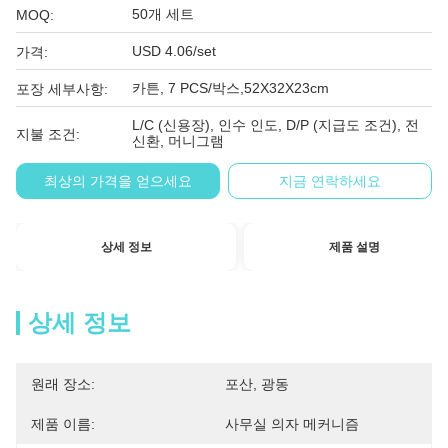
50개 세트
MOQ:
USD 4.06/set
가격:
카튼, 7 PCS/박스,52X32X23cm
포장 세부사항:
L/C (신용장), 인수 인도, D/P (지급도 조건), 전
지불 조건:
신환, 머니그램
최상의 가격을 얻으세요
지금 연락하세요
상세 정보
제품 설명
상세 정보
원래 장소:
포산, 광동
제품 이름:
사무실 의자 메커니즘