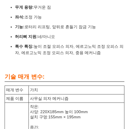
무게 용량:
무거운 짐
좌석:
조정 가능
기능:
로터리 리프팅, 앞뒤로 흔들기 잠금 기능
허리뼈 지원:
네/아니오
특수 특징:
높이 조절 오피스 의자, 에르고노믹 조정 오피스 의
자, 에르고노믹 조정 오피스 의자, 중용 메커니즘
기술 매개 변수:
매개 변수
가치
제품 이름
사무실 의자 메커니즘
작은:
사양: 220X185mm 높이 100mm
설치 구멍:
155mm × 195mm
중간: