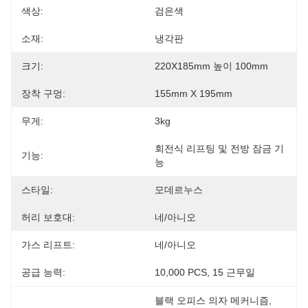
색상:
검은색
소재:
냉각판
크기:
220X185mm 높이 100mm
장착 구멍:
155mm X 195mm
무게:
3kg
회전식 리프팅 및 전방 잠금 기
기능:
능
스타일:
모데르누스
허리 보호대:
네/아니오
가스 리프트:
네/아니오
공급 능력:
10,000 PCS, 15 근무일
블랙 오피스 의자 메커니즘
, 