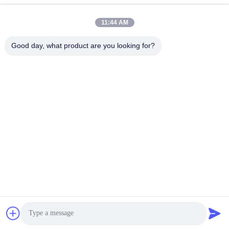
11:44 AM
빠른 연락
Good day, what product are you looking for?
주소
중국 광둥 성 포산 시, 롱지앙 시, 션데 구, 샤푸 거리 38번지
TEL :
86-189-0281-4284
이메일
mocailing@sendeline.com
개인정보 보호 정책
|
사이트맵
| 중국 상등품 사무실 의자 기단
교체 공급자. 저작권 (c) 2023-2026 Foshan Saint-Deli
Household Articles Co., Ltd. . 무단 복제 금지.